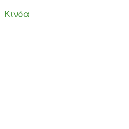
Πως
μαγειρεύουμε
Κινόα
την
κινόα