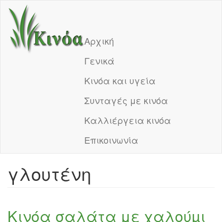
Skip
to
Main
main
Αρχική
content
navigation
Γενικά
Κινόα και υγεία
Συνταγές με κινόα
Καλλιέργεια κινόα
Επικοινωνία
γλουτένη
Κινόα σαλάτα με χαλούµι