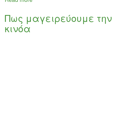
Κινόα
σαλάτα
Πως μαγειρεύουμε την
με
κινόα
χαλούµι