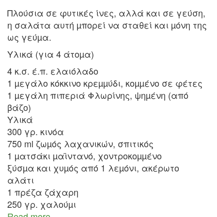
Πλούσια σε φυτικές ίνες, αλλά και σε γεύση,
η σαλάτα αυτή µπορεί να σταθεί και µόνη της
ως γεύµα.
Υλικά (για 4 άτοµα)
4 κ.σ. έ.π. ελαιόλαδο
1 µεγάλο κόκκινο κρεµµύδι, κοµµένο σε φέτες
1 µεγάλη πιπεριά Φλωρίνης, ψηµένη (από
βάζο)
Υλικά
300 γρ. κινόα
750 ml ζωµός λαχανικών, σπιτικός
1 µατσάκι µαϊντανό, χοντροκοµµένο
ξύσµα και χυµός από 1 λεµόνι, ακέρωτο
αλάτι
1 πρέζα ζάχαρη
250 γρ. χαλούµι
Read more
about