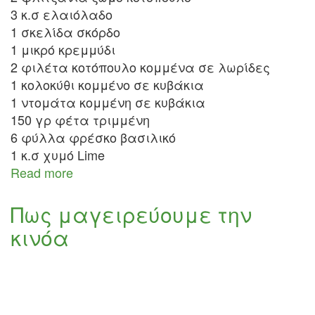
3 κ.σ ελαιόλαδο
1 σκελίδα σκόρδο
1 μικρό κρεμμύδι
2 φιλέτα κοτόπουλο κομμένα σε λωρίδες
1 κολοκύθι κομμένο σε κυβάκια
1 ντομάτα κομμένη σε κυβάκια
150 γρ φέτα τριμμένη
6 φύλλα φρέσκο βασιλικό
1 κ.σ χυμό Lime
Read more
about
Κοτόπουλο
με
Πως μαγειρεύουμε την
κινόα
κινόα