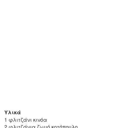
Υλικά
1 φλιτζάνι κινόα
2 φλιτζάνια ζωμό κοτόπουλο