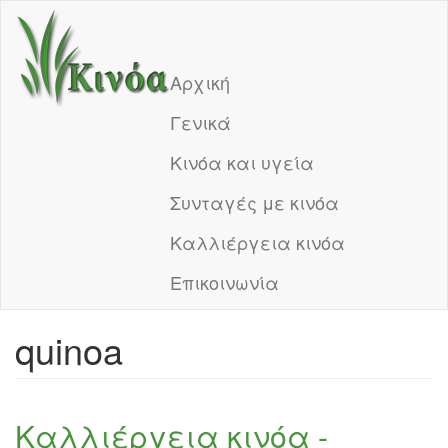
Skip
to
Main
main
Αρχική
content
navigation
Γενικά
Κινόα και υγεία
Συνταγές με κινόα
Καλλιέργεια κινόα
Επικοινωνία
quinoa
Καλλιέργεια κινόα -