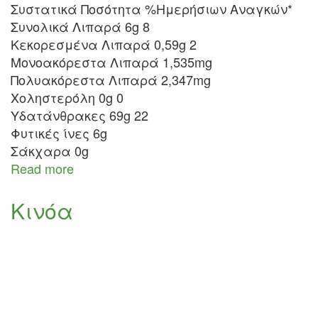
Συστατικά Ποσότητα %Ημερήσιων Αναγκών*
Συνολικά Λιπαρά 6g 8
Κεκορεσμένα Λιπαρά 0,59g 2
Μονοακόρεστα Λιπαρά 1,535mg
Πολυακόρεστα Λιπαρά 2,347mg
Χοληστερόλη 0g 0
Υδατάνθρακες 69g 22
Φυτικές ίνες 6g
Σάκχαρα 0g
Read more
about
Διαθρεπτικά
στοιχεία
Κινόα
κινόα