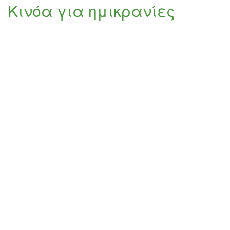
κινόα
Κινόα για ημικρανίες
-
σπορά